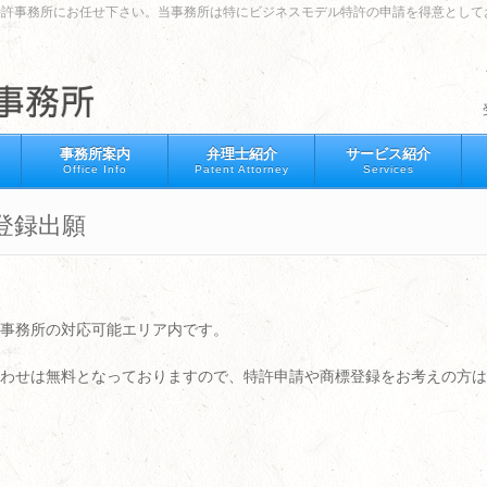
特許事務所にお任せ下さい。当事務所は特にビジネスモデル特許の申請を得意として
事務所案内
弁理士紹介
サービス紹介
Office Info
Patent Attorney
Services
登録出願
事務所の対応可能エリア内です。
わせは無料となっておりますので、特許申請や商標登録をお考えの方は