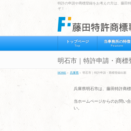
特許の申請や商標登録をお考えの方は、藤田
ぞ！
トップページ
当事務所の特徴
Top
Feature
明石市｜特許申請・商標
HOME
»
兵庫県
»
明石市｜特許申請・商標登録出願
兵庫県明石市は、藤田特許商標
当ホームページからのお問い合
い。