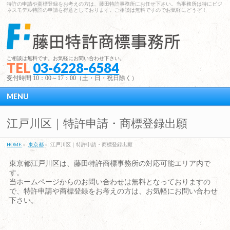
特許の申請や商標登録をお考えの方は、藤田特許事務所にお任せ下さい。当事務所は特にビジ
ネスモデル特許の申請を得意としております。ご相談は無料ですのでお気軽にどうぞ！
ご相談は無料です。お気軽にお問い合わせ下さい。
TEL
03-6228-6584
受付時間 10：00～17：00（土・日・祝日除く）
MENU
江戸川区｜特許申請・商標登録出願
HOME
»
東京都
»
江戸川区｜特許申請・商標登録出願
東京都江戸川区は、藤田特許商標事務所の対応可能エリア内で
す。
当ホームページからのお問い合わせは無料となっておりますの
で、特許申請や商標登録をお考えの方は、お気軽にお問い合わせ
下さい。